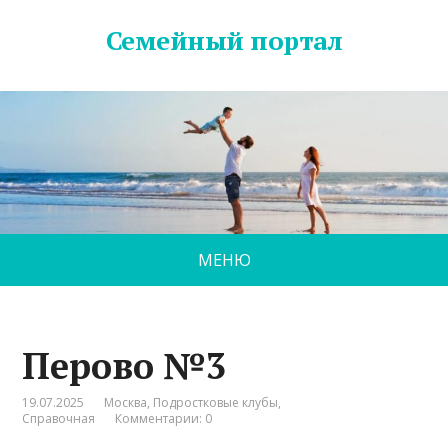
Семейный портал
МЕНЮ
Перово №3
19.07.2025
Москва
,
Подростковые клубы
,
Справочная
Комментарии: 0