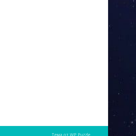
Тема от
WP Puzzle