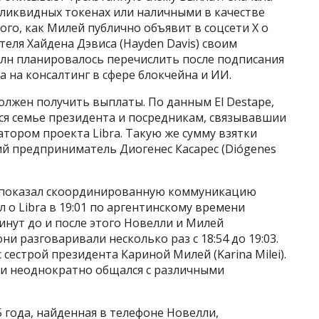
 ликвидных токенах или наличными в качестве
того, как Милей публично объявит в соцсети X о
еля Хайдена Дэвиса (Hayden Davis) своим
млн планировалось перечислить после подписания
 на консалтинг в сфере блокчейна и ИИ.
должен получить выплаты. По данным El Destape,
ся семье президента и посредникам, связывавшии
атором проекта Libra. Такую же сумму взятки
ий предприниматель Диогенес Касарес (Diógenes
и показал скоординированную коммуникацию
л о Libra в 19:01 по аргентинскому времени
минут до и после этого Новелли и Милей
и разговаривали несколько раз с 18:54 до 19:03.
 сестрой президента Кариной Милей (Karina Milei).
лли неоднократно общался с различными
5 года, найденная в телефоне Новелли,