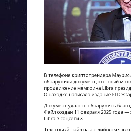
В телефоне криптотрейдера Маурисио
обнаружили документ, который может
продвижение мемкоина Libra президе
О находке написало издание El Desta
Документ удалось обнаружить благод
Файл создан 11 февраля 2025 года — 
Libra в соцсети X.
Текстовый файл на английском языке