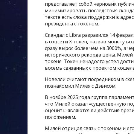
представляет собой черновик публич
минимизировать последствия скандал
тексте есть слова поддержки в адрес
президента с токеном.
Скандал с Libra разразился 14 февр
в соцсети X токен, назвав монету 
сразу вырос более чем на 3000%, а че
исторического рекорда цены. Милей у
токене. Токен ненадолго успел дост
восемь связанных с проектом кошел
Новелли считают посредником в схеме
познакомил Милея с Дэвисом.
В ноябре 2025 года группа парламен
что Милей оказал «существенную п
оценить: являются ли действия пре
положением.
Милей отрицал связь с токеном и ег