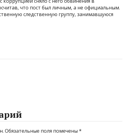
с коррупцией сняло с него обвинения в
считав, что пост был личным, а не официальным.
бственную следственную группу, занимавшуюся
арий
н.
Обязательные поля помечены
*