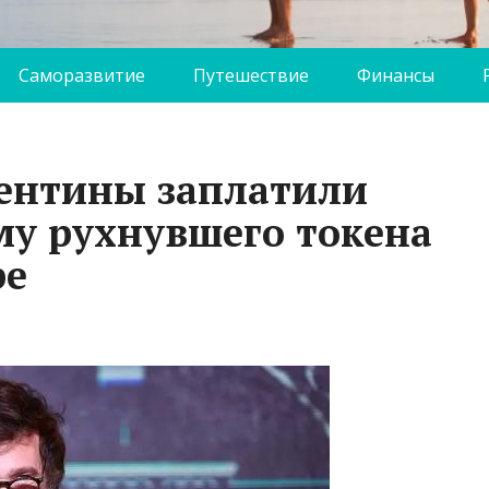
Саморазвитие
Путешествие
Финансы
ентины заплатили
му рухнувшего токена
pe