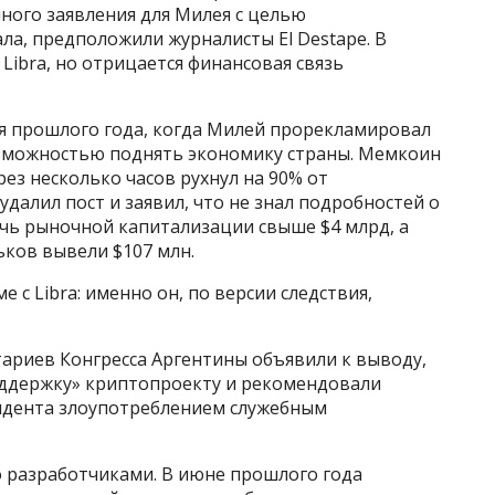
ного заявления для Милея с целью
а, предположили журналисты El Destape. В
 Libra, но отрицается финансовая связь
аля прошлого года, когда Милей прорекламировал
возможностью поднять экономику страны. Мемкоин
рез несколько часов рухнул на 90% от
далил пост и заявил, что не знал подробностей о
ичь рыночной капитализации свыше $4 млрд, а
ьков вывели $107 млн.
 с Libra: именно он, по версии следствия,
тариев Конгресса Аргентины объявили к выводу,
оддержку» криптопроекту и рекомендовали
зидента злоупотреблением служебным
о разработчиками. В июне прошлого года