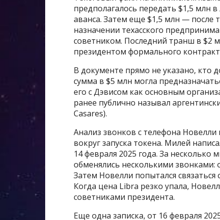
предполагалось передать $1,5 млн в
аванса. Затем еще $1,5 млн — после 
назначении техасского предпринимат
советником. Последний транш в $2 
президентом формального контракта
В документе прямо не указано, кто 
сумма в $5 млн могла предназначать
его с Дэвисом как основным организ
ранее публично называл аргентинск
Casares).
Анализ звонков с телефона Новелл
вокруг запуска токена. Милей написа
14 февраля 2025 года. За несколько 
обменялись несколькими звонками: он
Затем Новелли попытался связаться с
Когда цена Libra резко упала, Нове
советниками президента.
Еще одна записка, от 16 февраля 202