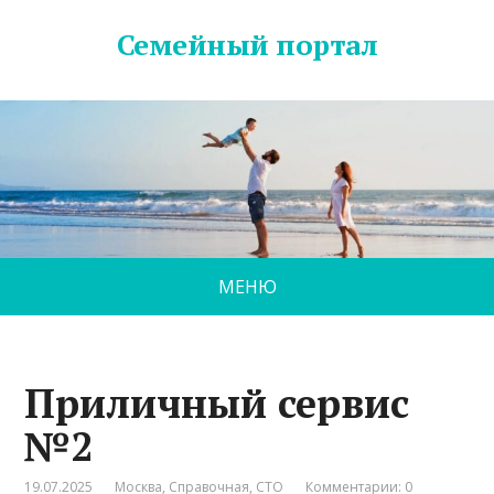
Семейный портал
МЕНЮ
Приличный сервис
№2
19.07.2025
Москва
,
Справочная
,
СТО
Комментарии: 0