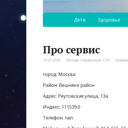
Дети
Здоровье
Про сервис
19.07.2025
Москва
,
Справочная
,
СТО
Коммен
город: Москва
Район: Вешняки район
Адрес: Реутовская улица, 13а
Индекс: 111539.0
Телефон: nan