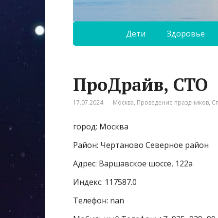
Дети
Здоровье
ПроДрайв, СТО
17.07.2024
Москва
,
Проведение праздников
,
С
город: Москва
Район: Чертаново Северное район
Адрес: Варшавское шоссе, 122а
Индекс: 117587.0
Телефон: nan