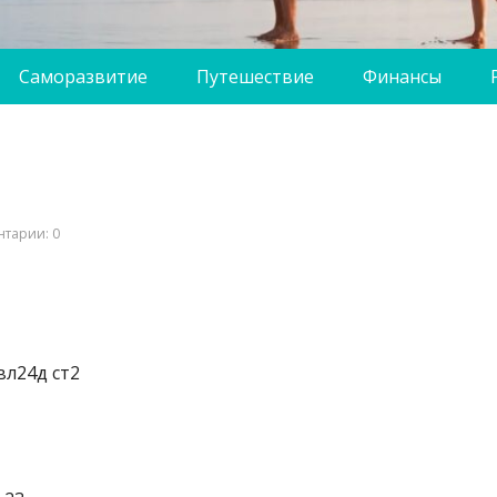
Саморазвитие
Путешествие
Финансы
тарии: 0
вл24д ст2