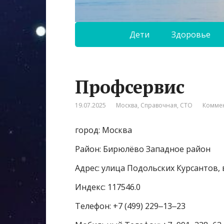
Дети
Здоровье
Профсервис
19.07.2025
Москва
,
Справочная
,
СТО
Коммен
город: Москва
Район: Бирюлёво Западное район
Адрес: улица Подольских Курсантов, 
Индекс: 117546.0
Телефон: +7 (499) 229‒13‒23