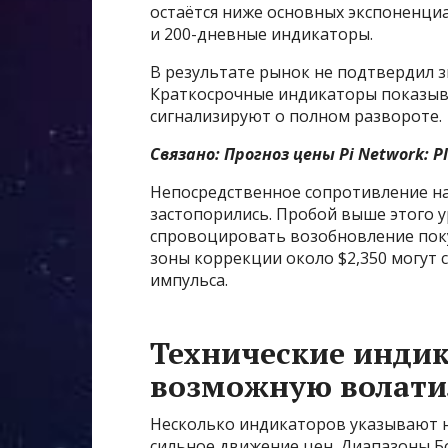
остаётся ниже основных экспоненци
и 200-дневные индикаторы.
В результате рынок не подтвердил 
Краткосрочные индикаторы показыв
сигнализируют о полном развороте.
Связано: Прогноз цены Pi Network: P
Непосредственное сопротивление на
застопорились. Пробой выше этого 
спровоцировать возобновление поку
зоны коррекции около $2,350 могут
импульса.
Технические инди
возможную волати
Несколько индикаторов указывают н
сильное движение цен. Диапазоны Б