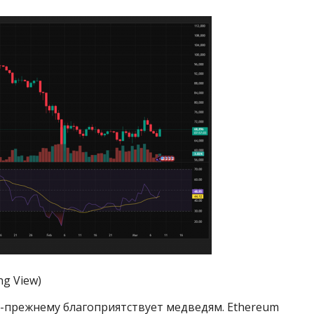
g View)
-прежнему благоприятствует медведям. Ethereum