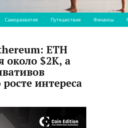
Саморазвитие
Путешествие
Финансы
thereum: ETH
 около $2K, а
ивативов
 росте интереса