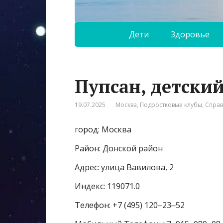
Дети
Здоровье
Пупсан, детский
19.07.2025
Москва
,
Подростковые клубы
,
Спра
город: Москва
Район: Донской район
Адрес: улица Вавилова, 2
Индекс: 119071.0
Телефон: +7 (495) 120‒23‒52