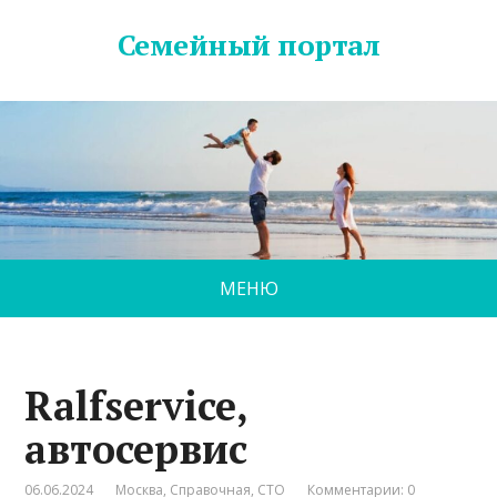
Семейный портал
МЕНЮ
Ralfservice,
автосервис
06.06.2024
Москва
,
Справочная
,
СТО
Комментарии: 0