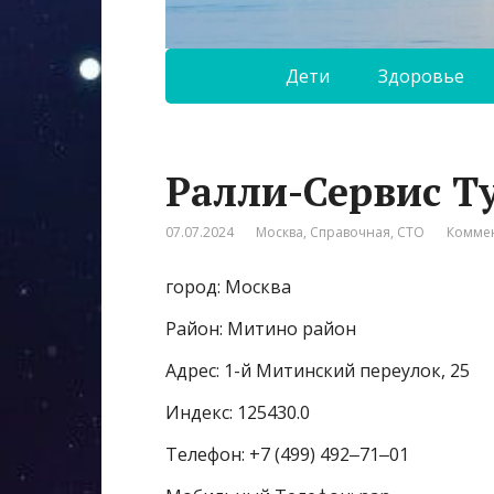
Дети
Здоровье
Ралли-Сервис Т
07.07.2024
Москва
,
Справочная
,
СТО
Коммен
город: Москва
Район: Митино район
Адрес: 1-й Митинский переулок, 25
Индекс: 125430.0
Телефон: +7 (499) 492‒71‒01