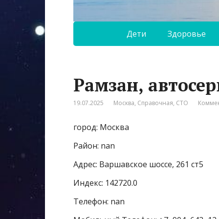
Дети
Здоровье
Рамзан, автосер
19.07.2025
Москва
,
Справочная
,
СТО
Коммен
город: Москва
Район: nan
Адрес: Варшавское шоссе, 261 ст5
Индекс: 142720.0
Телефон: nan