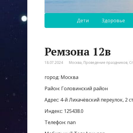
Дети
Здоровье
Ремзона 12в
18.07.2024
Москва
,
Проведение праздников
,
С
город: Москва
Район: Головинский район
Адрес: 4-й Лихачёвский переулок, 2 с
Индекс: 125438.0
Телефон: nan