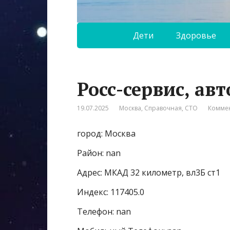
Дети
Здоровье
Росс-сервис, ав
19.07.2025
Москва
,
Справочная
,
СТО
Коммен
город: Москва
Район: nan
Адрес: МКАД 32 километр, вл3Б ст1
Индекс: 117405.0
Телефон: nan