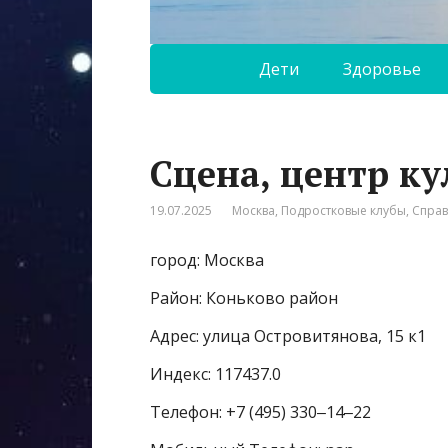
Дети
Здоровье
Сцена, центр к
19.07.2025
Москва
,
Подростковые клубы
,
Спра
город: Москва
Район: Коньково район
Адрес: улица Островитянова, 15 к1
Индекс: 117437.0
Телефон: +7 (495) 330‒14‒22