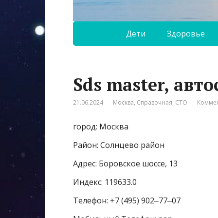
Дети
Здоровье
Sds master, авто
21.06.2024
Москва
,
Справочная
,
СТО
Коммен
город: Москва
Район: Солнцево район
Адрес: Боровское шоссе, 13
Индекс: 119633.0
Телефон: +7 (495) 902‒77‒07