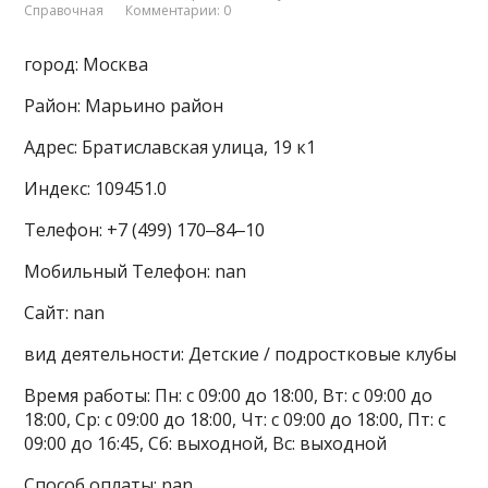
Справочная
Комментарии: 0
город: Москва
Район: Марьино район
Адрес: Братиславская улица, 19 к1
Индекс: 109451.0
Телефон: +7 (499) 170‒84‒10
Мобильный Телефон: nan
Сайт: nan
вид деятельности: Детские / подростковые клубы
Время работы: Пн: с 09:00 до 18:00, Вт: с 09:00 до
18:00, Ср: с 09:00 до 18:00, Чт: с 09:00 до 18:00, Пт: с
09:00 до 16:45, Сб: выходной, Вс: выходной
Способ оплаты: nan