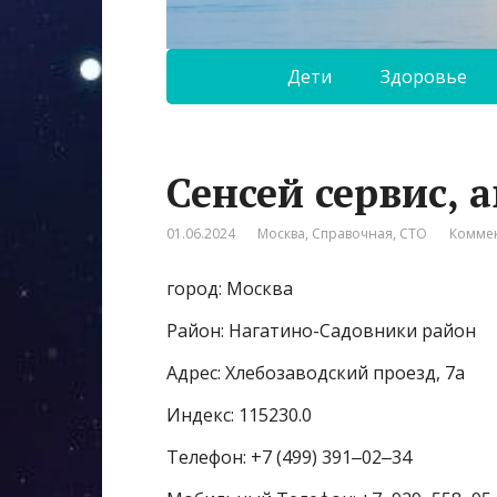
Дети
Здоровье
Сенсей сервис, 
01.06.2024
Москва
,
Справочная
,
СТО
Коммен
город: Москва
Район: Нагатино-Садовники район
Адрес: Хлебозаводский проезд, 7а
Индекс: 115230.0
Телефон: +7 (499) 391‒02‒34