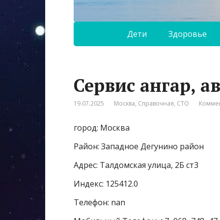
Дети
Здоровье
Сервис ангар, а
19.07.2025
Москва
,
Справочная
,
СТО
Коммен
город: Москва
Район: Западное Дегунино район
Адрес: Талдомская улица, 2Б ст3
Индекс: 125412.0
Телефон: nan