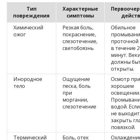
Тип
Характерные
Первооче
повреждения
симптомы
дейст
Химический
Резкая боль,
Обильное
ожог
покраснение,
промывани
слезотечение,
проточной
светобоязнь
в течение 
минут. Век
должны бы
открыты.
Инородное
Ощущение
Осмотр пр
тело
песка, боль
хорошем
при
освещении
моргании,
Промыван
слезотечение
водой. Если
не выходи
закрыть гл
повязкой.
Термический
Боль, отек
Охлаждени