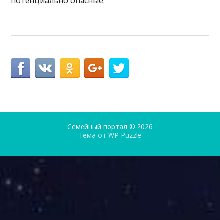
потенциально опасные.
Семейный портал
© 2026
Тема от
WP Puzzle