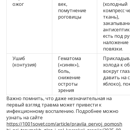
ожог
век,
(холодный
помутнение
компресс ч
роговицы
ткань),
закапыван
антисептик
есть под ру
наложение
повязки.
Ушиб
Гематома
Прикладыв
(контузия)
(«синяк»),
холода к о
боль,
вокруг глаз
снижение
давить на 
остроты
яблоко), по
зрения
Важно помнить, что даже незначительная на
первый взгляд травма может привести к
инфекционному воспалению. Подробнее можно
узнать на сайте
https://1001sovet.com/article/pravila_pervoj_pomosh