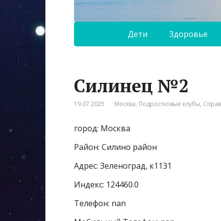
Дети
Здоровье
Силинец №2
19.07.2025
Москва
,
Подростковые клубы
,
Спра
город: Москва
Район: Силино район
Адрес: Зеленоград, к1131
Индекс: 124460.0
Телефон: nan