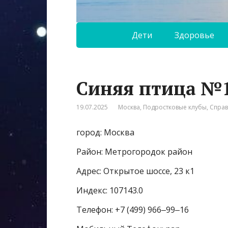
Дети
Здоровье
Синяя птица №
19.07.2025
Москва
,
Подростковые клубы
,
Спра
город: Москва
Район: Метрогородок район
Адрес: Открытое шоссе, 23 к1
Индекс: 107143.0
Телефон: +7 (499) 966‒99‒16