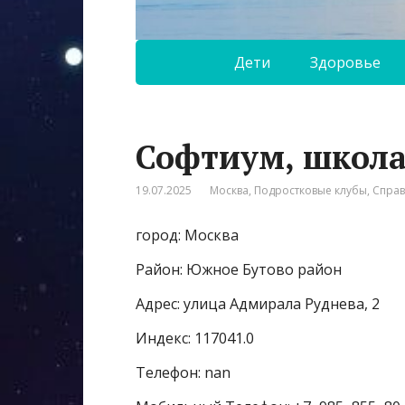
Дети
Здоровье
Софтиум, школ
19.07.2025
Москва
,
Подростковые клубы
,
Спра
город: Москва
Район: Южное Бутово район
Адрес: улица Адмирала Руднева, 2
Индекс: 117041.0
Телефон: nan