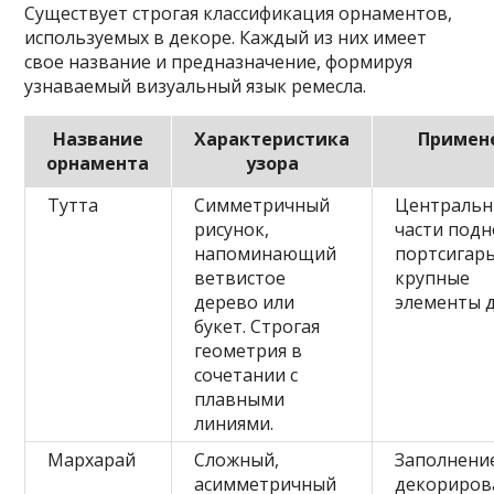
Существует строгая классификация орнаментов,
используемых в декоре. Каждый из них имеет
свое название и предназначение, формируя
узнаваемый визуальный язык ремесла.
Название
Характеристика
Примен
орнамента
узора
Тутта
Симметричный
Централь
рисунок,
части подн
напоминающий
портсигары
ветвистое
крупные
дерево или
элементы д
букет. Строгая
геометрия в
сочетании с
плавными
линиями.
Мархарай
Сложный,
Заполнение
асимметричный
декориров