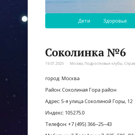
Дети
Здоровье
Соколинка №6
19.07.2025
Москва
,
Подростковые клубы
,
Спра
город: Москва
Район: Соколиная Гора район
Адрес: 5-я улица Соколиной Горы, 12
Индекс: 105275.0
Телефон: +7 (495) 366‒25‒43