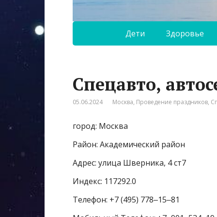
Дети
Здоровье
Спецавто, автос
05.06.2024
Москва
,
Проведение праздников
,
С
город: Москва
Район: Академический район
Адрес: улица Шверника, 4 ст7
Индекс: 117292.0
Телефон: +7 (495) 778‒15‒81