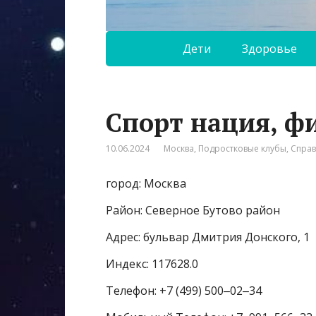
Дети
Здоровье
Спорт нация, ф
10.06.2024
Москва
,
Подростковые клубы
,
Спра
город: Москва
Район: Северное Бутово район
Адрес: бульвар Дмитрия Донского, 1
Индекс: 117628.0
Телефон: +7 (499) 500‒02‒34