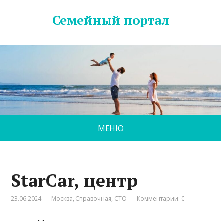
Семейный портал
МЕНЮ
StarCar, центр
23.06.2024
Москва
,
Справочная
,
СТО
Комментарии: 0