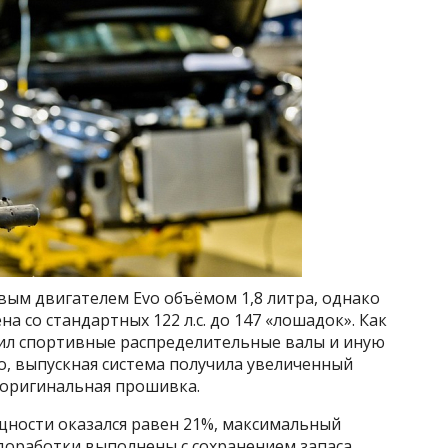
овым двигателем Evo объёмом 1,8 литра, однако
 со стандартных 122 л.с. до 147 «лошадок». Как
чил спортивные распределительные валы и иную
го, выпускная система получила увеличенный
 оригинальная прошивка.
щности оказался равен 21%, максимальный
 доработки выполнены с сохранением запаса