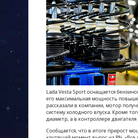
Lada Vesta Sport оснащается бензин
его максимальная мощность повышена
рассказали в компании, мотор полу
систему холодного впуска. Кроме то
диаметр, а в контроллере двигателя
Сообщается, что в итоге прирост мо
крутящий момент вырос на 8%. «Все