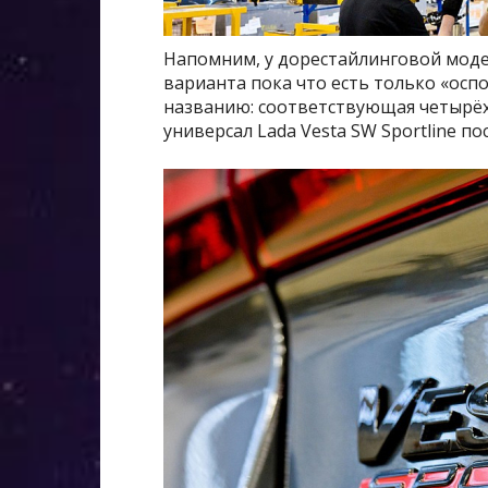
Напомним, у дорестайлинговой модел
варианта пока что есть только «осп
названию: соответствующая четырёхд
универсал Lada Vesta SW Sportline по