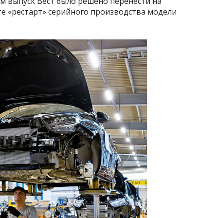
м выпуск Вест было решено перенести на
те «рестарт» серийного производства модели