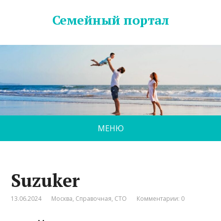
Семейный портал
МЕНЮ
Suzuker
13.06.2024
Москва
,
Справочная
,
СТО
Комментарии: 0