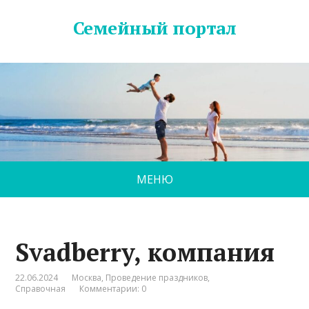
Семейный портал
МЕНЮ
Svadberry, компания
22.06.2024
Москва
,
Проведение праздников
,
Справочная
Комментарии: 0