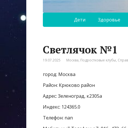
Дети
Здоровье
Светлячок №1
19.07.2025
Москва
,
Подростковые клубы
,
Спра
город: Москва
Район: Крюково район
Адрес: Зеленоград, к2305а
Индекс: 124365.0
Телефон: nan