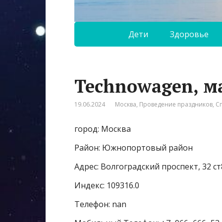
Дети
Здоровье
Technowagen, м
19.06.2024
Москва
,
Проведение праздников
,
С
город: Москва
Район: Южнопортовый район
Адрес: Волгоградский проспект, 32 ст
Индекс: 109316.0
Телефон: nan