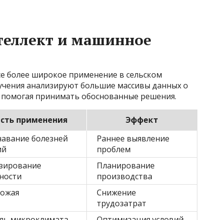
теллект и машинное
се более широкое применение в сельском
учения анализируют большие массивы данных о
, помогая принимать обоснованные решения.
сть применения
Эффект
навание болезней
Раннее выявление
ий
проблем
зирование
Планирование
ности
производства
рожая
Снижение
трудозатрат
ль микроклимата
Оптимизация условий