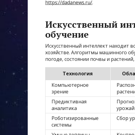
https://dadanews.ru/
.
Искусственный ин
обучение
Искусственный интеллект находит в
хозяйстве. Алгоритмы машинного об
погоде, состоянии почвы и растений
Технология
Обла
Компьютерное
Распоз
зрение
растен
Предиктивная
Прогно
аналитика
урожай
Роботизированные
Сбор у
системы
Умные теплицы
Контро