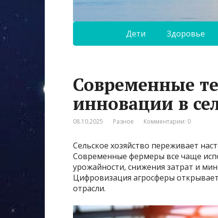
Дети
Здоровье
Современные те
инновации в се
08.10.2025
Разное
Комментарии: 0
Сельское хозяйство переживает на
Современные фермеры все чаще исп
урожайности, снижения затрат и ми
Цифровизация агросферы открывает
отрасли.