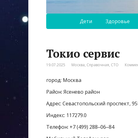
Дети
Здоровье
Токио сервис
19.07.2025
Москва
,
Справочная
,
СТО
Коммен
город: Москва
Район: Ясенево район
Адрес: Севастопольский проспект, 95
Индекс: 117279.0
Телефон: +7 (499) 288‒06‒84