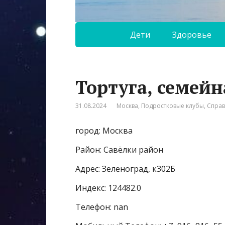
Дети
Здоровье
Тортуга, семей
31.08.2024
Москва
,
Подростковые клубы
,
Спра
город: Москва
Район: Савёлки район
Адрес: Зеленоград, к302Б
Индекс: 124482.0
Телефон: nan