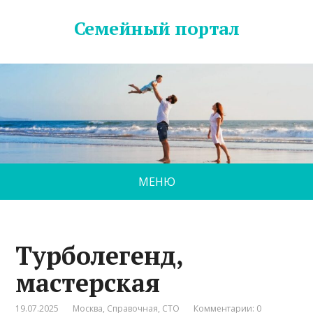
Семейный портал
МЕНЮ
Турболегенд,
мастерская
19.07.2025
Москва
,
Справочная
,
СТО
Комментарии: 0