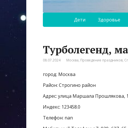
Дети
Здоровье
Турболегенд, м
08.07.2024
Москва
,
Проведение праздников
,
С
город: Москва
Район: Строгино район
Адрес: улица Маршала Прошлякова, 
Индекс: 123458.0
Телефон: nan