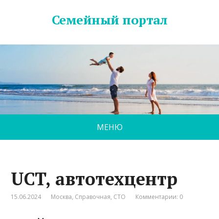
Семейный портал
МЕНЮ
UCT, автотехцентр
15.06.2024
Москва
,
Справочная
,
СТО
Комментарии: 0