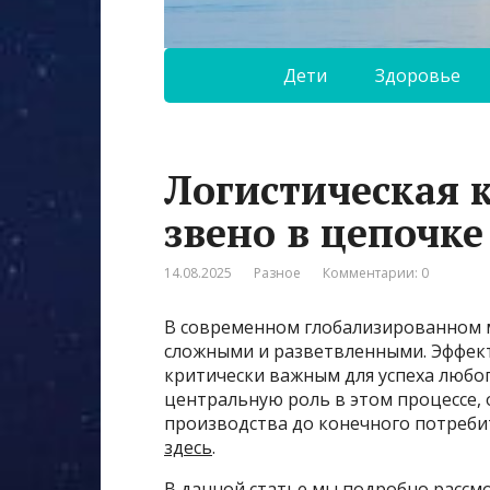
Дети
Здоровье
Логистическая 
звено в цепочке
14.08.2025
Разное
Комментарии: 0
В современном глобализированном м
сложными и разветвленными. Эффект
критически важным для успеха любог
центральную роль в этом процессе,
производства до конечного потреби
здесь
.
В данной статье мы подробно рассм