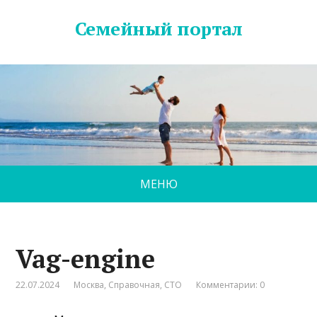
Семейный портал
МЕНЮ
Vag-engine
22.07.2024
Москва
,
Справочная
,
СТО
Комментарии: 0