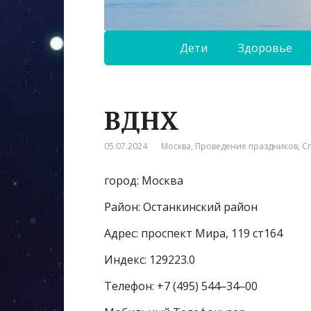
Дети
Здоровье
ВДНХ
05.07.2024
Москва
,
Проведение праздников
,
С
город: Москва
Район: Останкинский район
Адрес: проспект Мира, 119 ст164
Индекс: 129223.0
Телефон: +7 (495) 544‒34‒00