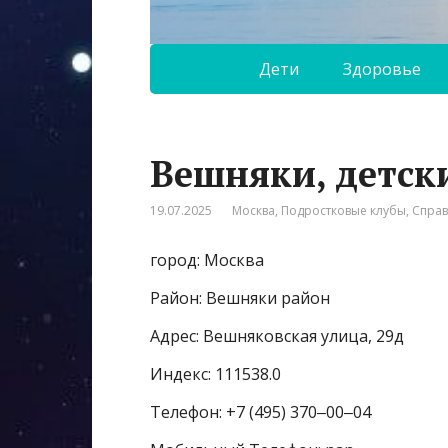
Дети
Здоровье
Вешняки, детск
19.07.2025
Москва
,
Подростковые клубы
,
Спра
город: Москва
Район: Вешняки район
Адрес: Вешняковская улица, 29д
Индекс: 111538.0
Телефон: +7 (495) 370‒00‒04