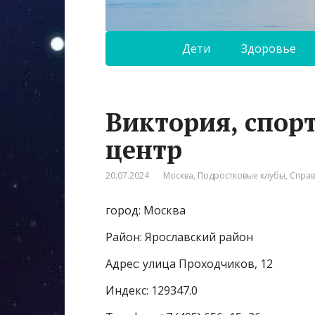
Дети
Здоровье
Виктория, спор
центр
20.07.2024
Москва
,
Подростковые клубы
,
Спра
город: Москва
Район: Ярославский район
Адрес: улица Проходчиков, 12
Индекс: 129347.0