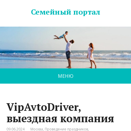
Семейный портал
МЕНЮ
VipAvtoDriver,
выездная компания
09.06.2024
Москва
,
Проведение праздников
,