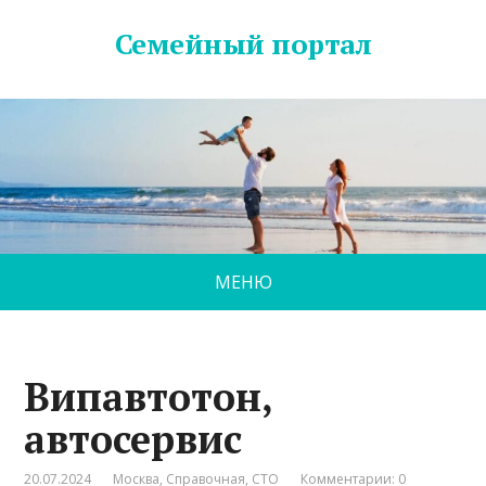
Семейный портал
МЕНЮ
Випавтотон,
автосервис
20.07.2024
Москва
,
Справочная
,
СТО
Комментарии: 0