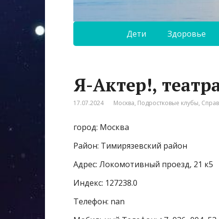
Дети
Здоровье
Я-Актер!, театр
17.07.2024
Москва
,
Подростковые клубы
,
Спра
город: Москва
Район: Тимирязевский район
Адрес: Локомотивный проезд, 21 к5
Индекс: 127238.0
Телефон: nan