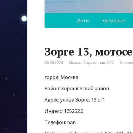
Дети
Здоровье
Зорге 13, мотос
06.06.2024
Москва
,
Справочная
,
СТО
Коммен
город: Москва
Район: Хорошёвский район
Адрес: улица Зорге, 13 ст1
Индекс: 125252.0
Телефон: nan